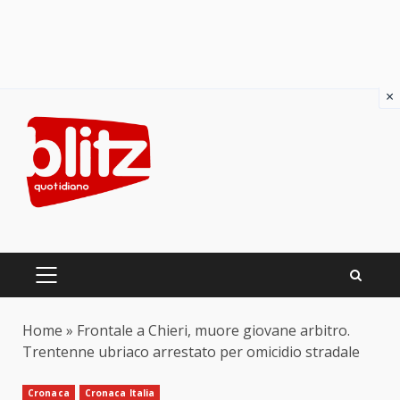
×
Skip
to
content
PRIMARY
MENU
Home
»
Frontale a Chieri, muore giovane arbitro.
Trentenne ubriaco arrestato per omicidio stradale
Cronaca
Cronaca Italia