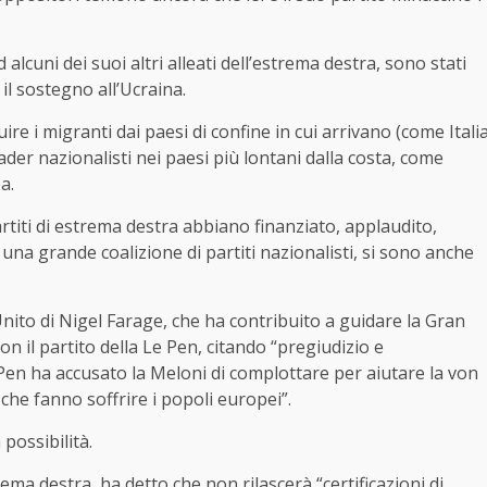
lcuni dei suoi altri alleati dell’estrema destra, sono stati
l sostegno all’Ucraina.
re i migranti dai paesi di confine in cui arrivano (come Itali
ader nazionalisti nei paesi più lontani dalla costa, come
a.
rtiti di estrema destra abbiano finanziato, applaudito,
una grande coalizione di partiti nazionalisti, si sono anche
Unito di Nigel Farage, che ha contribuito a guidare la Gran
on il partito della Le Pen, citando “pregiudizio e
e Pen ha accusato la Meloni di complottare per aiutare la von
che fanno soffrire i popoli europei”.
possibilità.
ma destra, ha detto che non rilascerà “certificazioni di