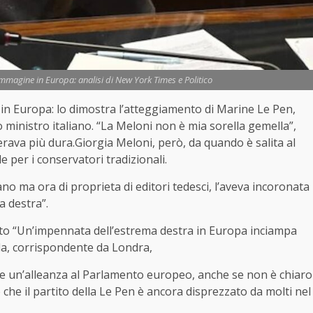
mmagine in Europa: analisi di New York Times e Politico
in Europa: lo dimostra l’atteggiamento di Marine Le Pen,
 ministro italiano. “La Meloni non è mia sorella gemella”,
rava più dura.Giorgia Meloni, però, da quando è salita al
e per i conservatori tradizionali.
ano ma ora di proprieta di editori tedesci, l’aveva incoronata
a destra”.
ato “Un’impennata dell’estrema destra in Europa inciampa
la, corrispondente da Londra,
are un’alleanza al Parlamento europeo, anche se non è chiaro
o che il partito della Le Pen è ancora disprezzato da molti nel