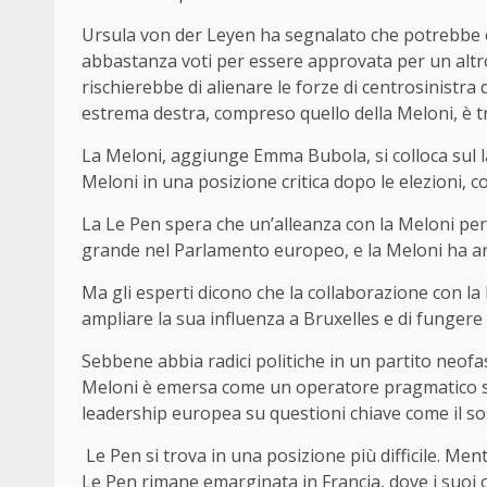
Ursula von der Leyen ha segnalato che potrebbe ce
abbastanza voti per essere approvata per un alt
rischierebbe di alienare le forze di centrosinistra d
estrema destra, compreso quello della Meloni, è 
La Meloni, aggiunge Emma Bubola, si colloca sul la
Meloni in una posizione critica dopo le elezioni, 
La Le Pen spera che un’alleanza con la Meloni per
grande nel Parlamento europeo, e la Meloni ha anc
Ma gli esperti dicono che la collaborazione con la 
ampliare la sua influenza a Bruxelles e di fungere 
Sebbene abbia radici politiche in un partito neofas
Meloni è emersa come un operatore pragmatico su
leadership europea su questioni chiave come il so
Le Pen si trova in una posizione più difficile. Ment
Le Pen rimane emarginata in Francia, dove i suoi o