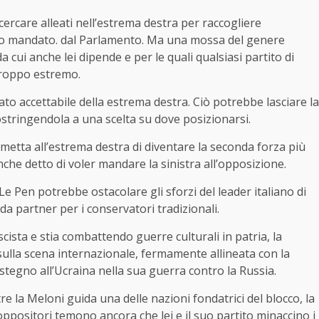
rcare alleati nell’estrema destra per raccogliere
ro mandato. dal Parlamento. Ma una mossa del genere
a cui anche lei dipende e per le quali qualsiasi partito di
troppo estremo.
to accettabile della estrema destra. Ciò potrebbe lasciare la
costringendola a una scelta su dove posizionarsi.
metta all’estrema destra di diventare la seconda forza più
he detto di voler mandare la sinistra all’opposizione.
Le Pen potrebbe ostacolare gli sforzi del leader italiano di
da partner per i conservatori tradizionali.
cista e stia combattendo guerre culturali in patria, la
lla scena internazionale, fermamente allineata con la
stegno all’Ucraina nella sua guerra contro la Russia.
re la Meloni guida una delle nazioni fondatrici del blocco, la
ppositori temono ancora che lei e il suo partito minaccino i