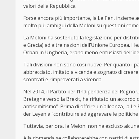
valori della Repubblica.
Forse ancora più importante, la Le Pen, insieme ad a
molto più ambigui della Meloni su questioni come i
La Meloni ha sostenuto la legislazione per distribui
e Grecia) ad altre nazioni dell’Unione Europea. I le
Orban in Ungheria, erano meno entusiasti dell’ide
Tali divisioni non sono così nuove. Per quanto i pa
abbracciato, imitato a vicenda e sognato di creare 
scontrati e rimproverati a vicenda.
Nel 2014, il Partito per l’Indipendenza del Regno 
Bretagna verso la Brexit, ha rifiutato un accordo c
antisemitismo”. Prima di offrire un’alleanza, la L
der Leyen a “contribuire ad aggravare le politiche 
Tuttavia, per ora, la Meloni non ha escluso alcuna 
Alla domanda se collaborerebbe con partiti di estre