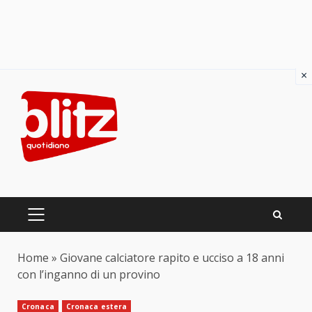
×
Skip
to
content
PRIMARY
MENU
Home
»
Giovane calciatore rapito e ucciso a 18 anni
con l’inganno di un provino
Cronaca
Cronaca estera