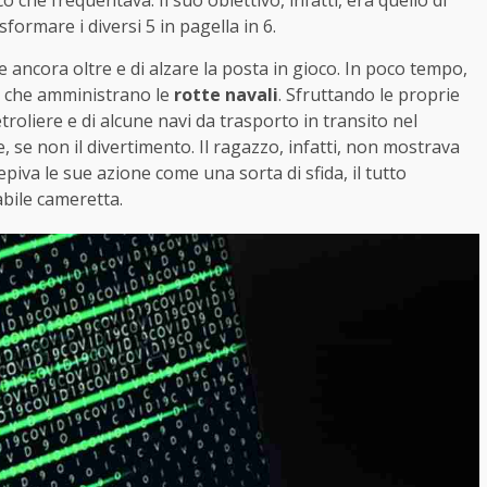
ico che frequentava. Il suo obiettivo, infatti, era quello di
sformare i diversi 5 in pagella in 6.
e ancora oltre e di alzare la posta in gioco. In poco tempo,
ici che amministrano le
rotte navali
. Sfruttando le proprie
petroliere e di alcune navi da trasporto in transito nel
, se non il divertimento. Il ragazzo, infatti, non mostrava
piva le sue azione come una sorta di sfida, il tutto
bile cameretta.