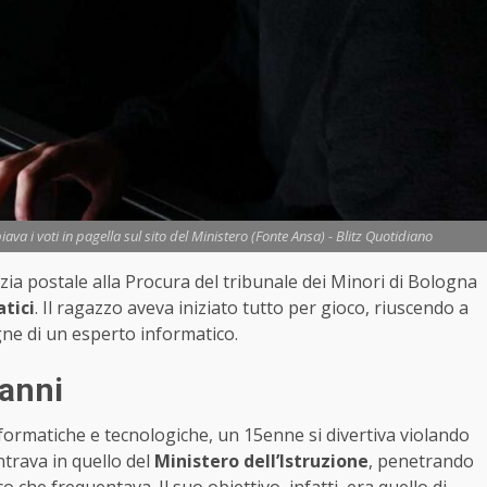
va i voti in pagella sul sito del Ministero (Fonte Ansa) - Blitz Quotidiano
ia postale alla Procura del tribunale dei Minori di Bologna
tici
. Il ragazzo aveva iniziato tutto per gioco, riuscendo a
egne di un esperto informatico.
 anni
nformatiche e tecnologiche, un 15enne si divertiva violando
entrava in quello del
Ministero dell’Istruzione
, penetrando