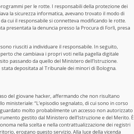
programmi per le rotte. I responsabili della protezione dei
ciava la sicurezza informatica, avevano trovato il modo di
a da cui il responsabile si connetteva modificando le rotte.
ata presentata la denuncia presso la Procura di Forlì, presa
no riusciti a individuare il responsabile. In seguito,
coperto che cambiava i propri voti nella pagella digitale
 sito passando da quello del Ministero dell’Istruzione.
 stata depositata al Tribunale dei minori di Bologna.
 caso del giovane hacker, affermando che non risultano
ello ministeriale: “L’episodio segnalato, di cui sono in corso
riguardato molto probabilmente un accesso non autorizzato
strumento gestito dal Ministero dell’Istruzione e del Merito. È
noma nella scelta e nella contrattualizzazione dei registri
rritorio, erogano questo servizio. Alla luce della vicenda