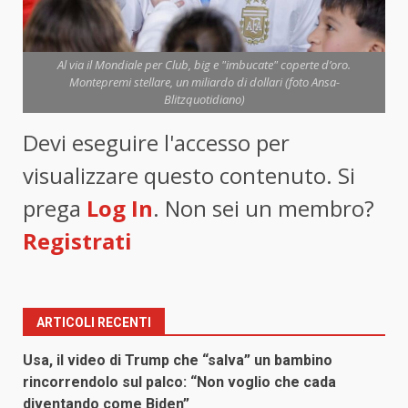
Al via il Mondiale per Club, big e "imbucate" coperte d’oro.
Montepremi stellare, un miliardo di dollari (foto Ansa-
Blitzquotidiano)
Devi eseguire l'accesso per
visualizzare questo contenuto. Si
prega
Log In
. Non sei un membro?
Registrati
ARTICOLI RECENTI
Usa, il video di Trump che “salva” un bambino
rincorrendolo sul palco: “Non voglio che cada
diventando come Biden”