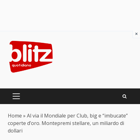
×
Skip
to
content
PRIMARY
MENU
Home
»
Al via il Mondiale per Club, big e “imbucate”
coperte d’oro. Montepremi stellare, un miliardo di
dollari