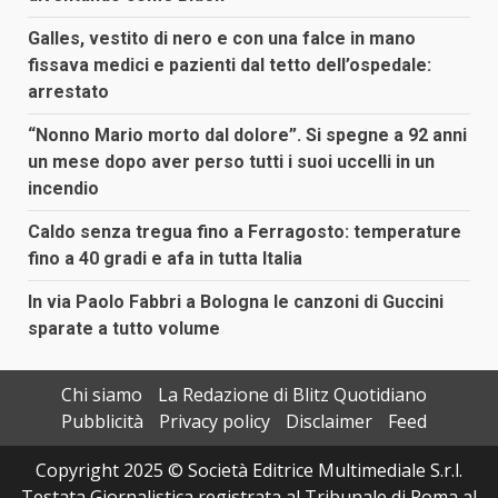
Galles, vestito di nero e con una falce in mano
fissava medici e pazienti dal tetto dell’ospedale:
arrestato
“Nonno Mario morto dal dolore”. Si spegne a 92 anni
un mese dopo aver perso tutti i suoi uccelli in un
incendio
Caldo senza tregua fino a Ferragosto: temperature
fino a 40 gradi e afa in tutta Italia
In via Paolo Fabbri a Bologna le canzoni di Guccini
sparate a tutto volume
Chi siamo
La Redazione di Blitz Quotidiano
Pubblicità
Privacy policy
Disclaimer
Feed
Copyright 2025 © Società Editrice Multimediale S.r.l.
Testata Giornalistica registrata al Tribunale di Roma al