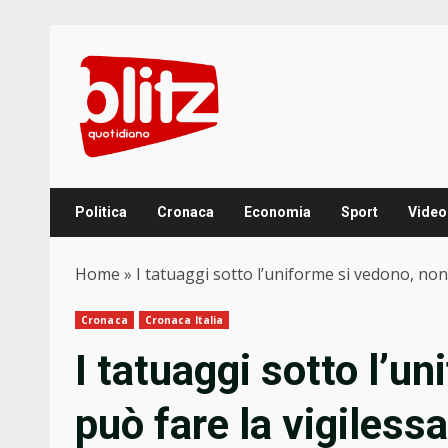
Skip
to
content
Politica
Cronaca
Economia
Sport
Video
Home
»
I tatuaggi sotto l’uniforme si vedono, non 
Cronaca
Cronaca Italia
I tatuaggi sotto l’u
può fare la vigilessa