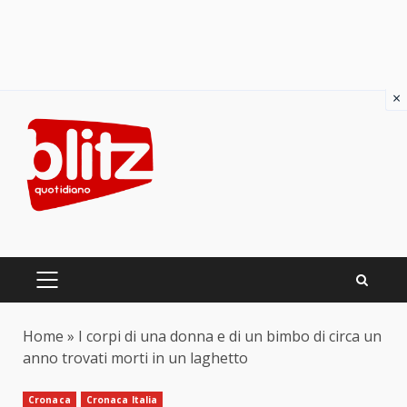
×
Skip
to
content
PRIMARY
MENU
Home
»
I corpi di una donna e di un bimbo di circa un
anno trovati morti in un laghetto
Cronaca
Cronaca Italia