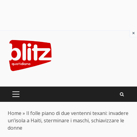
×
Skip
to
content
PRIMARY
MENU
Home
»
Il folle piano di due ventenni texani: invadere
un’isola a Haiti, sterminare i maschi, schiavizzare le
donne