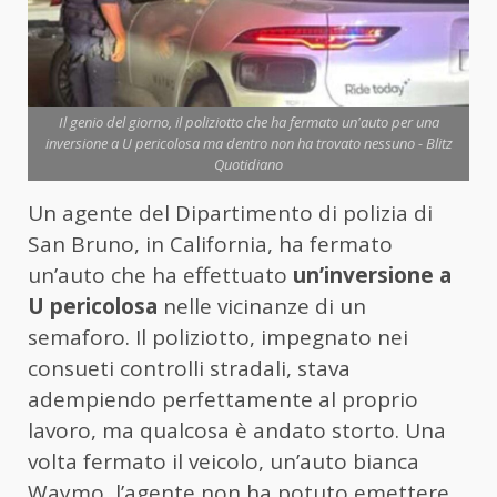
Il genio del giorno, il poliziotto che ha fermato un'auto per una
inversione a U pericolosa ma dentro non ha trovato nessuno - Blitz
Quotidiano
Un agente del Dipartimento di polizia di
San Bruno, in California, ha fermato
un’auto che ha effettuato
un’inversione a
U pericolosa
nelle vicinanze di un
semaforo. Il poliziotto, impegnato nei
consueti controlli stradali, stava
adempiendo perfettamente al proprio
lavoro, ma qualcosa è andato storto. Una
volta fermato il veicolo, un’auto bianca
Waymo, l’agente non ha potuto emettere