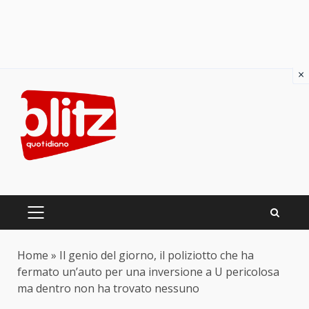
×
Skip
to
content
PRIMARY
MENU
Home
»
Il genio del giorno, il poliziotto che ha
fermato un’auto per una inversione a U pericolosa
ma dentro non ha trovato nessuno