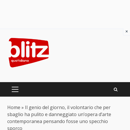
×
Skip
to
content
PRIMARY
MENU
Home
»
Il genio del giorno, il volontario che per
sbaglio ha pulito e danneggiato un’opera d’arte
contemporanea pensando fosse uno specchio
sporco