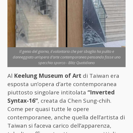
Il genio del giorno, il volontario che per sbaglio ha pulito e
danneggiato un’opera d’arte contemporanea pensando fosse uno
specchio sporco - Blitz Quotidiano
Al
Keelung Museum of Art
di Taiwan era
esposta un’opera d’arte contemporanea
piuttosto singolare intitolata
“Inverted
Syntax-16”
, creata da Chen Sung-chih.
Come per quasi tutte le opere
contemporanee, anche quella dell’artista di
Taiwan si faceva carico dell’apparenza,