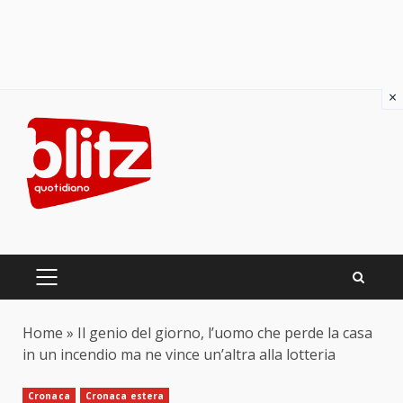
×
Skip
to
content
PRIMARY
MENU
Home
»
Il genio del giorno, l’uomo che perde la casa
in un incendio ma ne vince un’altra alla lotteria
Cronaca
Cronaca estera