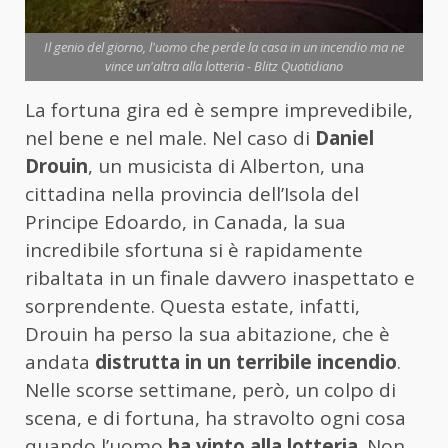
Il genio del giorno, l'uomo che perde la casa in un incendio ma ne
vince un'altra alla lotteria - Blitz Quotidiano
La fortuna gira ed è sempre imprevedibile,
nel bene e nel male. Nel caso di
Daniel
Drouin
, un musicista di Alberton, una
cittadina nella provincia dell’Isola del
Principe Edoardo, in Canada, la sua
incredibile sfortuna si è rapidamente
ribaltata in un finale davvero inaspettato e
sorprendente. Questa estate, infatti,
Drouin ha perso la sua abitazione, che è
andata
distrutta in un terribile incendio
.
Nelle scorse settimane, però, un colpo di
scena, e di fortuna, ha stravolto ogni cosa
quando l’uomo
ha vinto alla lotteria
. Non