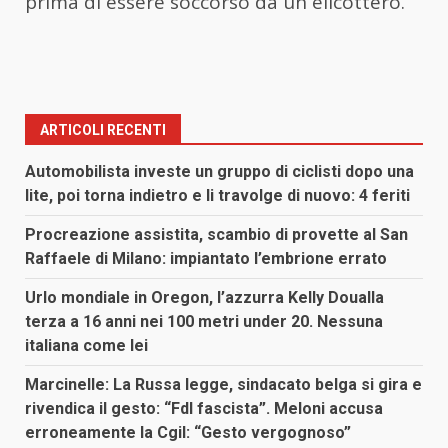
prima di essere soccorso da un elicottero.
ARTICOLI RECENTI
Automobilista investe un gruppo di ciclisti dopo una
lite, poi torna indietro e li travolge di nuovo: 4 feriti
Procreazione assistita, scambio di provette al San
Raffaele di Milano: impiantato l’embrione errato
Urlo mondiale in Oregon, l’azzurra Kelly Doualla
terza a 16 anni nei 100 metri under 20. Nessuna
italiana come lei
Marcinelle: La Russa legge, sindacato belga si gira e
rivendica il gesto: “FdI fascista”. Meloni accusa
erroneamente la Cgil: “Gesto vergognoso”