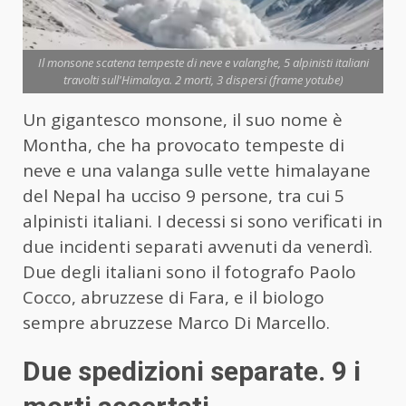
Il monsone scatena tempeste di neve e valanghe, 5 alpinisti italiani
travolti sull'Himalaya. 2 morti, 3 dispersi (frame yotube)
Un gigantesco monsone, il suo nome è
Montha, che ha provocato tempeste di
neve e una valanga sulle vette himalayane
del Nepal ha ucciso 9 persone, tra cui 5
alpinisti italiani. I decessi si sono verificati in
due incidenti separati avvenuti da venerdì.
Due degli italiani sono il fotografo Paolo
Cocco, abruzzese di Fara, e il biologo
sempre abruzzese Marco Di Marcello.
Due spedizioni separate. 9 i