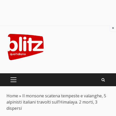
×
Skip
to
content
PRIMARY
MENU
Home
»
Il monsone scatena tempeste e valanghe, 5
alpinisti italiani travolti sull’Himalaya. 2 morti, 3
dispersi