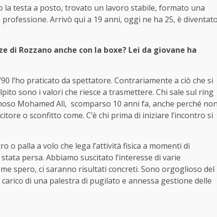
 la testa a posto, trovato un lavoro stabile, formato una
a professione. Arrivò qui a 19 anni, oggi ne ha 25, è diventat
ze di Rozzano anche con la boxe? Lei da giovane ha
90 l’ho praticato da spettatore. Contrariamente a ciò che si
pito sono i valori che riesce a trasmettere. Chi sale sul ring
l famoso Mohamed Alì, scomparso 10 anni fa, anche perché no
itore o sconfitto come. C’è chi prima di iniziare l’incontro si
 o palla a volo che lega l’attività fisica a momenti di
è stata persa. Abbiamo suscitato l’interesse di varie
e spero, ci saranno risultati concreti. Sono orgoglioso del
a carico di una palestra di pugilato e annessa gestione delle