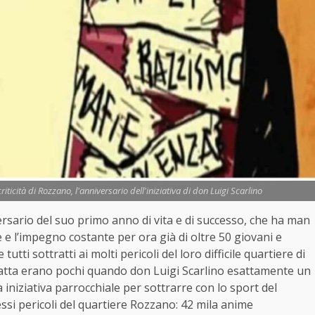
iticità di Rozzano, l'anniversario dell'iniziativa di don Luigi Scarlino
ersario del suo primo anno di vita e di successo, che ha man
 e l’impegno costante per ora già di oltre 50 giovani e
ti sottratti ai molti pericoli del loro difficile quartiere di
 fatta erano pochi quando don Luigi Scarlino esattamente un
 iniziativa parrocchiale per sottrarre con lo sport del
nessi pericoli del quartiere Rozzano: 42 mila anime