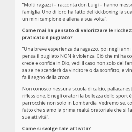
“Molti ragazzi – racconta don Luigi – hanno messo
famiglia. Uno di loro ha fatto del kickboxing la su
un mini campione e allena a sua volta”.
Come mai ha pensato di valorizzare le ricchez
praticato il pugilato?
“Una breve esperienza da ragazzo, poi negli anni ’
pensa il pugilato NON è violenza. Ciò che mi ha col
crede e confida in Dio, vedi il caso non solo de
sa se ne scenderà da vincitore o da sconfitto, e vinc
fa il segno della croce.
Non conosco nessuna scuola di calcio, pallacanestro
riflessione. E negli oratori la bellezza dello sport 
parrocchie non solo in Lombardia. Vedremo se, com
fatto che siamo la prima realtà oratoriale che si f
sue attività”.
Come si svolge tale attività?