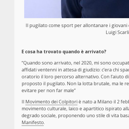
Il pugilato come sport per allontanare i giovani da
Luigi Scarl
E cosa ha trovato quando è arrivato?
“Quando sono arrivato, nel 2020, mi sono occupato 
affidati ventenni in attesa di giudizio: c’era chi s
oratorio il loro percorso alternativo. Con l’aiuto 
proposto il pugilato. Non la lotta brutale, ma le rego
evitare per non far male”
Il
Movimento dei Colpitori
è nato a Milano il 2 feb
movimento culturale, laico e apartitico ispirato al
degrado sociale, proponendo uno stile di vita basa
Manifesto
.