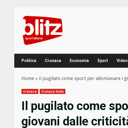
Skip
to
content
Politica
Cronaca
Economia
Sport
Video
Home
»
Il pugilato come sport per allontanare i gio
Cronaca
Cronaca Italia
Il pugilato come spo
giovani dalle critici