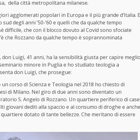
a, della città metropolitana milanese.
giori agglomerati popolari in Europa e il più grande d’Italia. 
 sud degli anni ’50-’60 e quelli che da qualche tempo
 difficile, che con il blocco dovuto al Covid sono sfociate
nt’è che Rozzano da qualche tempo è soprannominata
, don Luigi, 41 anni, ha la sensibilità giusta per capire megli
il seminario minore in Puglia e ho studiato teologia a
resenta don Luigi, che prosegue:
un corso di Scienza e Teologia nel 2018 ho chiesto di
esi di Milano. Nel giro di due anni sono diventato un
torio S. Angelo di Rozzano. Un quartiere periferico di case
molti giovani dediti alla spaccio e al consumo di droghe e anch
 quartiere dotato di tante bellezze. Che meritano di essere