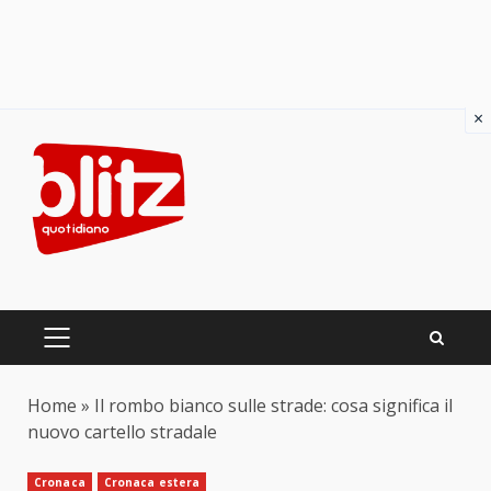
×
Skip
to
content
PRIMARY
MENU
Home
»
Il rombo bianco sulle strade: cosa significa il
nuovo cartello stradale
Cronaca
Cronaca estera