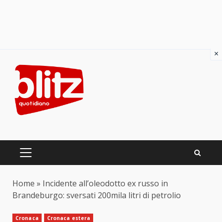
×
Skip
to
content
PRIMARY
MENU
Home
»
Incidente all’oleodotto ex russo in
Brandeburgo: sversati 200mila litri di petrolio
Cronaca
Cronaca estera