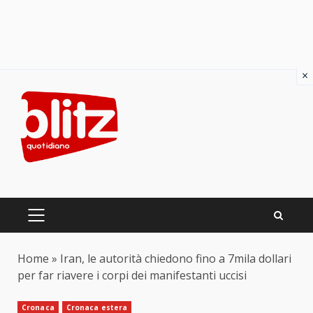
×
Skip
to
content
PRIMARY
MENU
Home
»
Iran, le autorità chiedono fino a 7mila dollari
per far riavere i corpi dei manifestanti uccisi
Cronaca
Cronaca estera