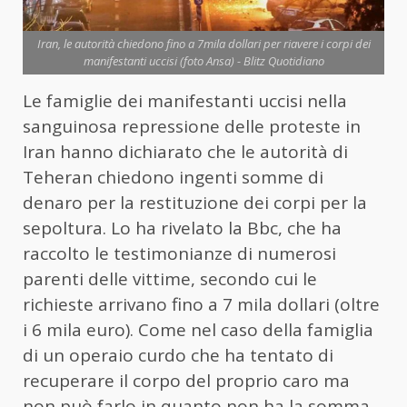
Iran, le autorità chiedono fino a 7mila dollari per riavere i corpi dei
manifestanti uccisi (foto Ansa) - Blitz Quotidiano
Le famiglie dei manifestanti uccisi nella
sanguinosa repressione delle proteste in
Iran hanno dichiarato che le autorità di
Teheran chiedono ingenti somme di
denaro per la restituzione dei corpi per la
sepoltura. Lo ha rivelato la Bbc, che ha
raccolto le testimonianze di numerosi
parenti delle vittime, secondo cui le
richieste arrivano fino a 7 mila dollari (oltre
i 6 mila euro). Come nel caso della famiglia
di un operaio curdo che ha tentato di
recuperare il corpo del proprio caro ma
non può farlo in quanto non ha la somma