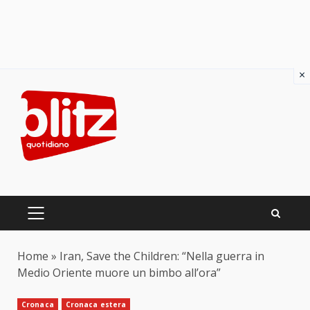
×
Skip
to
content
PRIMARY
MENU
Home
»
Iran, Save the Children: “Nella guerra in
Medio Oriente muore un bimbo all’ora”
Cronaca
Cronaca estera