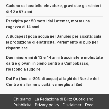
Cadono dal cestello elevatore, gravi due giardinieri
di 40 e 67 anni
Precipita per 50 metri dal Latemar, morta una
ragazza di 14 anni
A Budapest poca acqua nel Danubio per siccità: cala
la produzione di elettricità, Parlamento al buio per
risparmiare
Due minorenni di 13 e 14 anni trascinate e molestate
da tre giovani in pieno centro a Campobasso,
riescono a fuggire
Dal Po (fino a -80% di acqua) ai laghi del Nord e del
Centro è allarme siccità: va meglio al Sud
Chi siamo
La Redazione di Blitz Quotidiano
Pubblicità
Privacy policy
Disclaimer
Feed