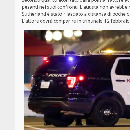
Secondo quanto accertato dalla polizia, l’attore 
pesanti nei suoi confronti. L’autista non avrebbe 
Sutherland è stato rilasciato a distanza di poche
L’attore dovrà comparire in tribunale il 2 febbraio