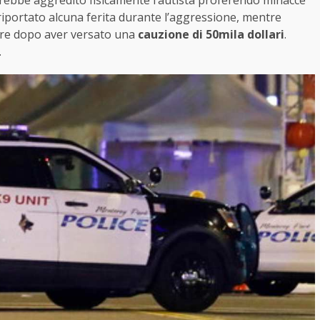
avrebbe aggredito fisicamente l’autista proferendo minacce
riportato alcuna ferita durante l’aggressione, mentre
 ore dopo aver versato una
cauzione di 50mila dollari
.
.