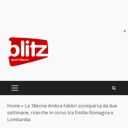
×
Skip
to
content
PRIMARY
MENU
Home
»
La 18enne Ambra Fabbri scomparsa da due
settimane, ricerche in corso tra Emilia-Romagna e
Lombardia