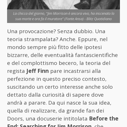
La chicca del giorno, "Jim Morrison è ancora vivo, ha inscenato la
sua morte e ora fa il muratore" (Fonte Ansa) - Blitz Quotidiano
Una provocazione? Senza dubbio. Una
teoria strampalata? Anche. Eppure, nel
mondo sempre più fitto delle ipotesi
bizzarre, delle eventualità fantascientifiche
e del complottismo becero, la teoria del
regista
Jeff Finn
pare incastrarsi alla
perfezione in questo preciso contesto,
suscitando un certo interesse anche solo
dettato dalla curiosità di sapere dove
andrà a parare. Da qui nasce la sua idea,
quella di realizzare, da grande fan dei
Doors, una docuserie intitolata
Before the
End: Searching for Jim Morrison
, che