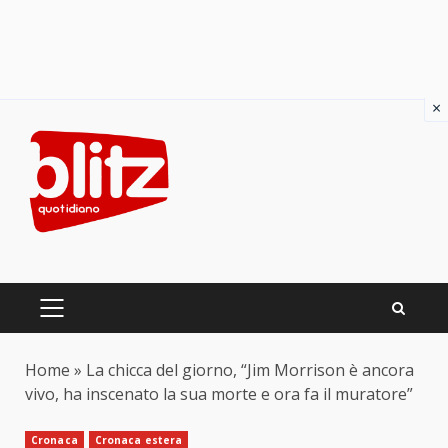
×
Skip
to
content
PRIMARY
MENU
Home
»
La chicca del giorno, “Jim Morrison è ancora
vivo, ha inscenato la sua morte e ora fa il muratore”
Cronaca
Cronaca estera