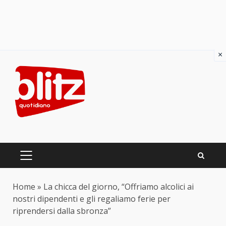
×
Skip
to
content
PRIMARY
MENU
Home
»
La chicca del giorno, “Offriamo alcolici ai
nostri dipendenti e gli regaliamo ferie per
riprendersi dalla sbronza”