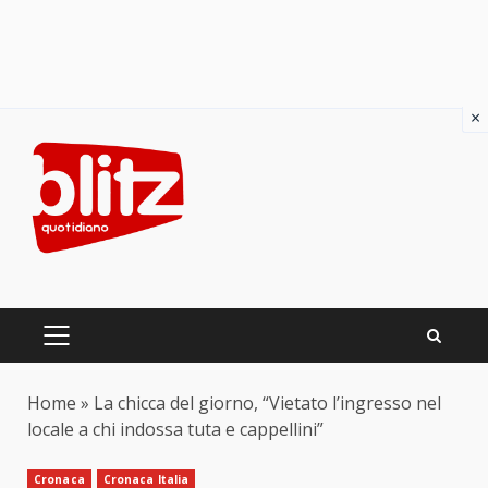
×
Skip
to
content
PRIMARY
MENU
Home
»
La chicca del giorno, “Vietato l’ingresso nel
locale a chi indossa tuta e cappellini”
Cronaca
Cronaca Italia