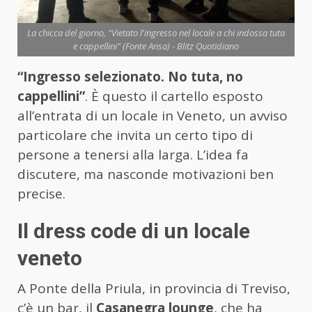
La chicca del giorno, "Vietato l'ingresso nel locale a chi indossa tuta
e cappellini" (Fonte Ansa) - Blitz Quotidiano
“Ingresso selezionato. No tuta, no
cappellini”
. È questo il cartello esposto
all’entrata di un locale in Veneto, un avviso
particolare che invita un certo tipo di
persone a tenersi alla larga. L’idea fa
discutere, ma nasconde motivazioni ben
precise.
Il dress code di un locale
veneto
A Ponte della Priula, in provincia di Treviso,
c’è un bar, il
Casanegra lounge
, che ha