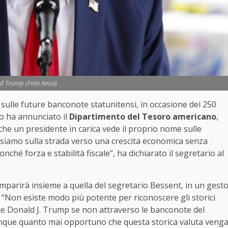
d Trump (Foto Ansa)
sulle future banconote statunitensi, in occasione dei 250
Lo ha annunciato il
Dipartimento del Tesoro americano
,
 che un presidente in carica vede il proprio nome sulle
 siamo sulla strada verso una crescita economica senza
ché forza e stabilità fiscale”, ha dichiarato il segretario al
omparirà insieme a quella del segretario Bessent, in un gest
. “Non esiste modo più potente per riconoscere gli storici
te Donald J. Trump se non attraverso le banconote del
unque quanto mai opportuno che questa storica valuta veng