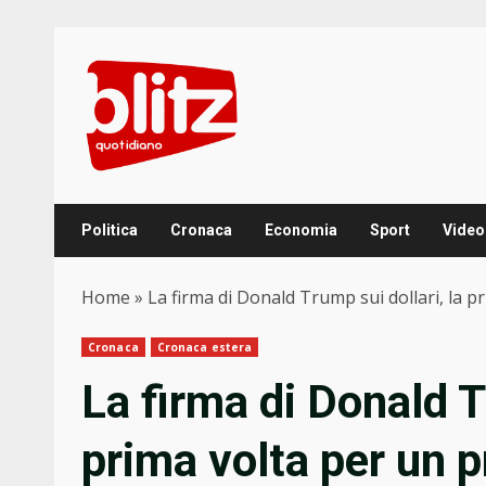
Skip
to
content
Politica
Cronaca
Economia
Sport
Video
Home
»
La firma di Donald Trump sui dollari, la p
Cronaca
Cronaca estera
La firma di Donald T
prima volta per un p