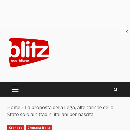
×
Skip
to
content
PRIMARY
MENU
Home
»
La proposta della Lega, alte cariche dello
Stato solo ai cittadini italiani per nascita
Cronaca
Cronaca Italia