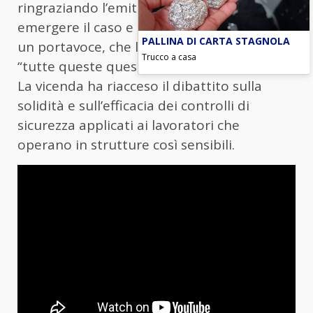
ringraziando l’emittente per aver fatto
emergere il caso e sottolineando, tramite
PALLINA DI CARTA STAGNOLA
un portavoce, che la casa reale considera
Trucco a casa
“tutte queste questioni molto seriamente”.
La vicenda ha riacceso il dibattito sulla
solidità e sull’efficacia dei controlli di
sicurezza applicati ai lavoratori che
operano in strutture così sensibili.