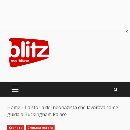
×
Skip
to
content
PRIMARY
MENU
Home
»
La storia del neonazista che lavorava come
guida a Buckingham Palace
Cronaca
Cronaca estera