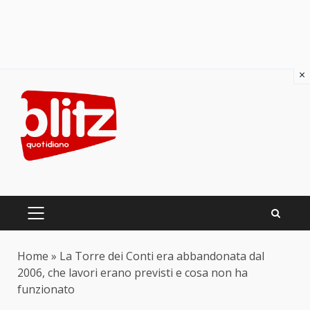
×
Skip
to
content
PRIMARY
MENU
Home
»
La Torre dei Conti era abbandonata dal
2006, che lavori erano previsti e cosa non ha
funzionato