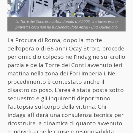
La Torre dei Conti era abbandonata dal 2006, che lavori erano
previsti e cosa non ha funzionato (foto Ansa) - Blitz Quotidiano
La Procura di Roma, dopo la morte
dell’operaio di 66 anni Ocay Stroic, procede
per omicidio colposo nell’indagine sul crollo
parziale della
Torre
dei
Conti
avvenuto ieri
mattina nella zona
dei
Fori Imperiali. Nel
procedimento è contestato anche il
disastro colposo. L’area è stata posta sotto
sequestro e gli inquirenti disporranno
l’autopsia sul corpo della vittima. Chi
indaga affiderà una consulenza tecnica per
ricostruire la dinamica di quanto avvenuto
e individuarne le cause e responsabilità.