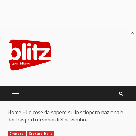
×
Skip
to
content
PRIMARY
MENU
Home
»
Le cose da sapere sullo sciopero nazionale
dei trasporti di venerdì 8 novembre
Cronaca
Cronaca Italia