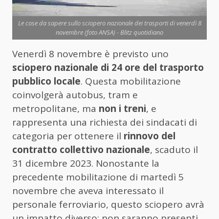
Le cose da sapere sullo sciopero nazionale dei trasporti di venerdì 8
novembre (foto ANSA) - Blitz quotidiano
Venerdì 8 novembre è previsto uno
sciopero nazionale di 24 ore del trasporto
pubblico locale
. Questa mobilitazione
coinvolgerà autobus, tram e
metropolitane, ma
non i treni
, e
rappresenta una richiesta dei sindacati di
categoria per ottenere il
rinnovo del
contratto collettivo nazionale
, scaduto il
31 dicembre 2023. Nonostante la
precedente mobilitazione di martedì 5
novembre che aveva interessato il
personale ferroviario, questo sciopero avrà
un impatto diverso: non saranno presenti