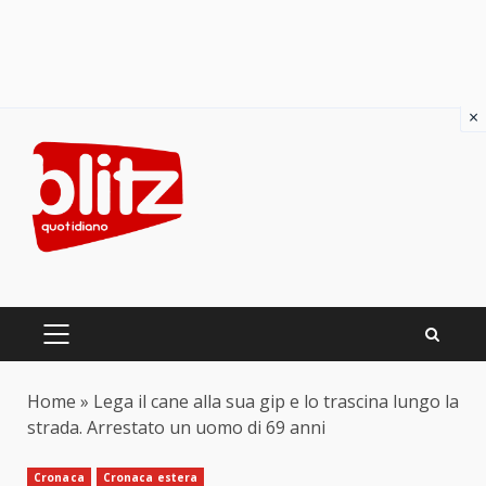
×
Skip
to
content
PRIMARY
MENU
Home
»
Lega il cane alla sua gip e lo trascina lungo la
strada. Arrestato un uomo di 69 anni
Cronaca
Cronaca estera