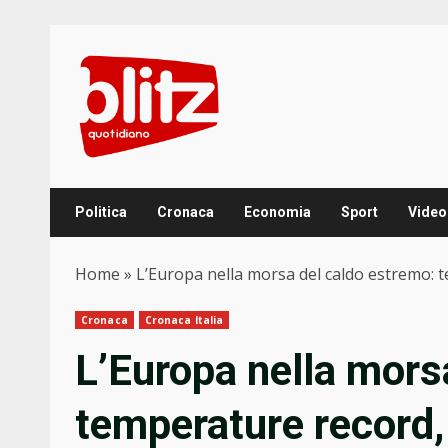
Skip
to
content
Politica
Cronaca
Economia
Sport
Video
Home
»
L’Europa nella morsa del caldo estremo: te
Cronaca
Cronaca Italia
L’Europa nella mors
temperature record, 