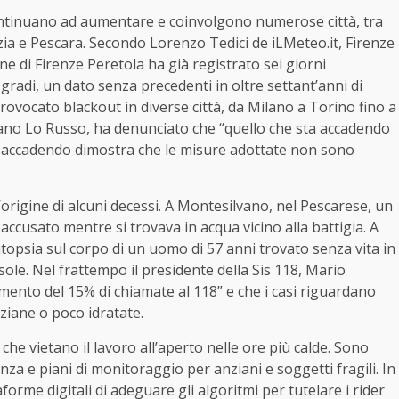
e continuano ad aumentare e coinvolgono numerose città, tra
ia e Pescara. Secondo Lorenzo Tedici de iLMeteo.it, Firenze
e di Firenze Peretola ha già registrato sei giorni
gradi, un dato senza precedenti in oltre settant’anni di
rovocato blackout in diverse città, da Milano a Torino fino a
fano Lo Russo, ha denunciato che “quello che sta accadendo
ta accadendo dimostra che le misure adottate non sono
origine di alcuni decessi. A Montesilvano, nel Pescarese, un
ccusato mentre si trovava in acqua vicino alla battigia. A
topsia sul corpo di un uomo di 57 anni trovato senza vita in
ole. Nel frattempo il presidente della Sis 118, Mario
mento del 15% di chiamate al 118” e che i casi riguardano
ziane o poco idratate.
he vietano il lavoro all’aperto nelle ore più calde. Sono
stenza e piani di monitoraggio per anziani e soggetti fragili. In
forme digitali di adeguare gli algoritmi per tutelare i rider