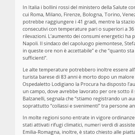
In Italia i bollini rossi del ministero della Salut
cui Roma, Milano, Firenze, Bologna, Torino, Venez
potrebbe raggiungere i 41 gradi, mentre la stazion
consecutivi con temperature pari o superiori a 36 
rilevazioni. L’aumento dei consumi energetici ha p
Napoli. Il sindaco del capoluogo piemontese, Ste
in queste ore non è accettabile” e che “quanto s
sufficienti”.
Le alte temperature potrebbero inoltre essere all’
turista barese di 83 anni è morto dopo un malore a
Ospedaletto Lodigiano la Procura ha disposto l’au
un campo, dove avrebbe lavorato per ore sotto il s
Balzanelli, segnala che “stiamo registrando un au
soprattutto “collassi e svenimenti” tra persone an
In molte regioni sono entrate in vigore ordinanze c
stati attivati rifugi climatici, numeri verdi di assi
Emilia-Romagna, inoltre, è stato chiesto alle piatta