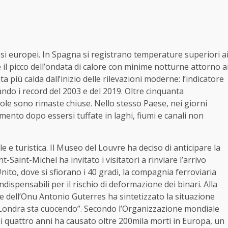
aesi europei. In Spagna si registrano temperature superiori a
il picco dell’ondata di calore con minime notturne attorno a
ta più calda dall’inizio delle rilevazioni moderne: l’indicatore
ndo i record del 2003 e del 2019. Oltre cinquanta
uole sono rimaste chiuse. Nello stesso Paese, nei giorni
nto dopo essersi tuffate in laghi, fiumi e canali non
 e turistica. Il Museo del Louvre ha deciso di anticipare la
Saint-Michel ha invitato i visitatori a rinviare l’arrivo
nito, dove si sfiorano i 40 gradi, la compagnia ferroviaria
ispensabili per il rischio di deformazione dei binari. Alla
 dell’Onu Antonio Guterres ha sintetizzato la situazione
 “Londra sta cuocendo”. Secondo l’Organizzazione mondiale
imi quattro anni ha causato oltre 200mila morti in Europa, un