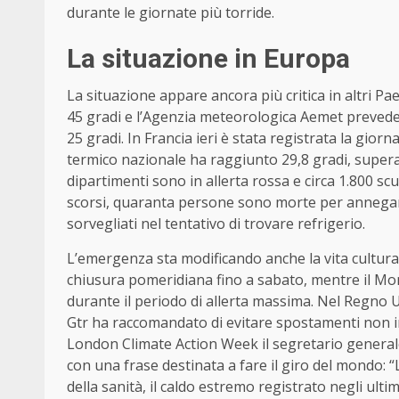
durante le giornate più torride.
La situazione in Europa
La situazione appare ancora più critica in altri P
45 gradi e l’Agenzia meteorologica Aemet prevede 
25 gradi. In Francia ieri è stata registrata la giorna
termico nazionale ha raggiunto 29,8 gradi, supera
dipartimenti sono in allerta rossa e circa 1.800 sc
scorsi, quaranta persone sono morte per annegame
sorvegliati nel tentativo di trovare refrigerio.
L’emergenza sta modificando anche la vita culturale
chiusura pomeridiana fino a sabato, mentre il Mont-
durante il periodo di allerta massima. Nel Regno U
Gtr ha raccomandato di evitare spostamenti non ind
London Climate Action Week il segretario generale
con una frase destinata a fare il giro del mondo:
della sanità, il caldo estremo registrato negli ult