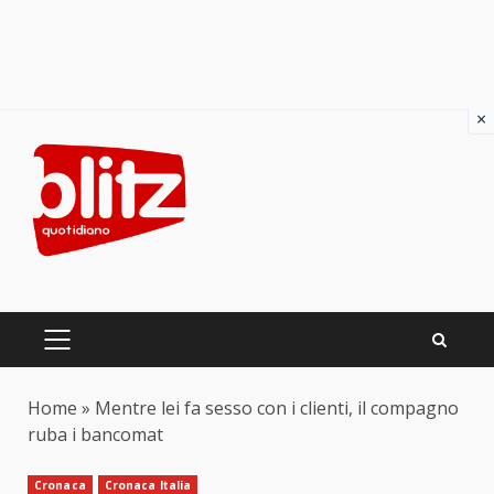
×
Skip
to
content
PRIMARY
MENU
Home
»
Mentre lei fa sesso con i clienti, il compagno
ruba i bancomat
Cronaca
Cronaca Italia