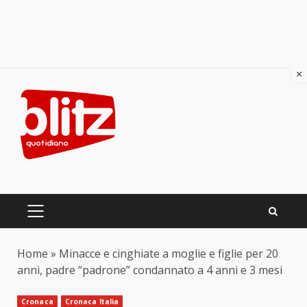
×
Skip
to
content
PRIMARY
MENU
Home
»
Minacce e cinghiate a moglie e figlie per 20
anni, padre “padrone” condannato a 4 anni e 3 mesi
Cronaca
Cronaca Italia