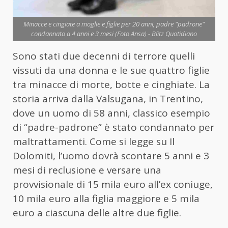
Minacce e cingiate a moglie e figlie per 20 anni, padre "padrone"
condannato a 4 anni e 3 mesi (Foto Ansa) - Blitz Quotidiano
Sono stati due decenni di terrore quelli
vissuti da una donna e le sue quattro figlie
tra minacce di morte, botte e cinghiate. La
storia arriva dalla Valsugana, in Trentino,
dove un uomo di 58 anni, classico esempio
di “padre-padrone” è stato condannato per
maltrattamenti. Come si legge su Il
Dolomiti, l’uomo dovrà scontare 5 anni e 3
mesi di reclusione e versare una
provvisionale di 15 mila euro all’ex coniuge,
10 mila euro alla figlia maggiore e 5 mila
euro a ciascuna delle altre due figlie.