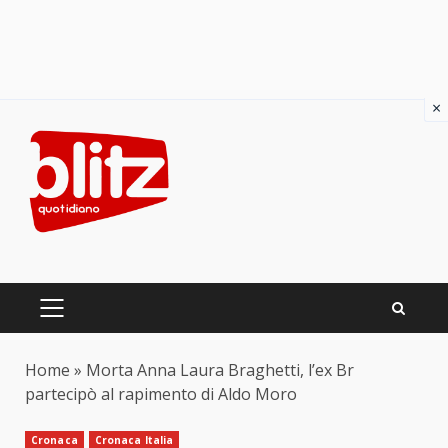
×
Skip
to
content
PRIMARY
MENU
Home
»
Morta Anna Laura Braghetti, l’ex Br
partecipò al rapimento di Aldo Moro
Cronaca
Cronaca Italia