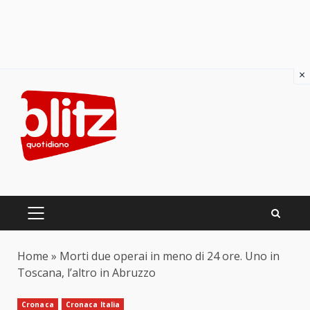
×
Skip
to
content
PRIMARY
MENU
Home
»
Morti due operai in meno di 24 ore. Uno in
Toscana, l’altro in Abruzzo
Cronaca
Cronaca Italia