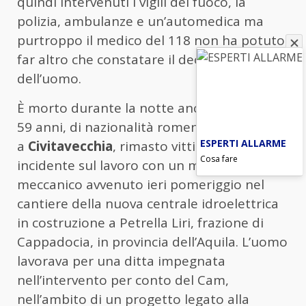
quindi intervenuti i vigili del fuoco, la
polizia, ambulanze e un’automedica ma
purtroppo il medico del 118 non ha potuto
far altro che constatare il decesso
dell’uomo.
È morto durante la notte anche l’operaio di
59 anni, di nazionalità romena e residente
ESPERTI ALLARME
a
Civitavecchia
, rimasto vittima di un
Cosa fare
incidente sul lavoro con un mezzo
meccanico avvenuto ieri pomeriggio nel
cantiere della nuova centrale idroelettrica
in costruzione a Petrella Liri, frazione di
Cappadocia, in provincia dell’Aquila. L’uomo
lavorava per una ditta impegnata
nell’intervento per conto del Cam,
nell’ambito di un progetto legato alla