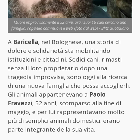
Muore improvvisamente a 52 anni, ora i suoi 16 cani cercano una
famiglia: l'appello commuove il web (foto dal web) - Blitz quotidiano
A
Baricella
, nel Bolognese, una storia di
dolore e solidarietà sta mobilitando
istituzioni e cittadini. Sedici cani, rimasti
senza il loro proprietario dopo una
tragedia improvvisa, sono oggi alla ricerca
di una nuova famiglia che possa accoglierli.
Gli animali appartenevano a
Paolo
Fravezzi
, 52 anni, scomparso alla fine di
maggio, e per lui rappresentavano molto
più di semplici animali domestici: erano
parte integrante della sua vita.