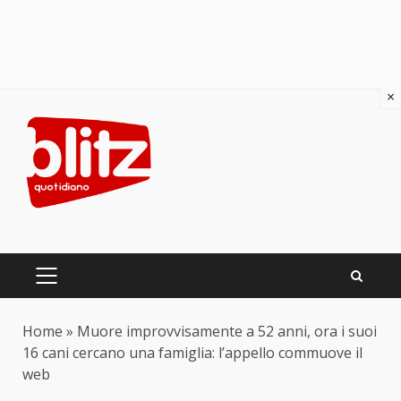
×
Skip
to
content
PRIMARY
MENU
Home
»
Muore improvvisamente a 52 anni, ora i suoi
16 cani cercano una famiglia: l’appello commuove il
web