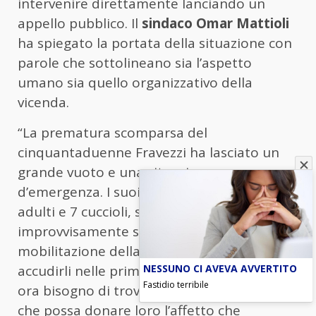
intervenire direttamente lanciando un
appello pubblico. Il
sindaco Omar Mattioli
ha spiegato la portata della situazione con
parole che sottolineano sia l’aspetto
umano sia quello organizzativo della
vicenda.
“La prematura scomparsa del
cinquantaduenne Fravezzi ha lasciato un
grande vuoto e una situazione
d’emergenza. I suoi 16 amatissimi cani, 9
adulti e 7 cuccioli, sono rimasti
improvvisamente soli. Dopo la
mobilitazione della Polizia Locale per
NESSUNO CI AVEVA AVVERTITO
accudirli nelle prime fasi, gli animali hanno
Fastidio terribile
ora bisogno di trovare una famiglia stabile
che possa donare loro l’affetto che