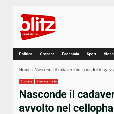
Skip
to
content
Politica
Cronaca
Economia
Sport
Video
Home
»
Nasconde il cadavere della madre in gara
Cronaca
Cronaca Italia
Nasconde il cadaver
avvolto nel celloph