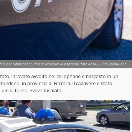
ne per poter continuare a percepire la pensione (foto Ansa) - Blitz Quotidiano
stato ritrovato avvolto nel cellophane e nascosto in un
Bondeno, in provincia di Ferrara. Il cadavere è stato
 pm di turno, Sveva Insalata.