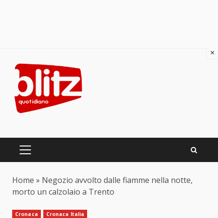
×
Skip
to
content
PRIMARY
MENU
Home
»
Negozio avvolto dalle fiamme nella notte,
morto un calzolaio a Trento
Cronaca
Cronaca Italia