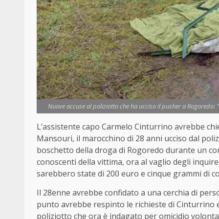
Nuove accuse al poliziotto che ha ucciso il pusher a Rogoredo: 
L’assistente capo Carmelo Cinturrino avrebbe ch
Mansouri, il marocchino di 28 anni ucciso dal polizi
boschetto della droga di
Rogoredo
durante un cont
conoscenti della vittima, ora al vaglio degli inqui
sarebbero state di 200 euro e cinque grammi di co
Il 28enne avrebbe confidato a una cerchia di person
punto avrebbe respinto le richieste di Cinturrino
poliziotto che ora è indagato per omicidio volonta