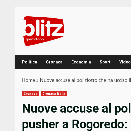
Skip
to
content
Politica
Cronaca
Economia
Sport
Video
Home
»
Nuove accuse al poliziotto che ha ucciso 
Cronaca
Cronaca Italia
Nuove accuse al poli
pusher a Rogoredo: 