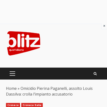
×
Skip
to
content
PRIMARY
MENU
Home
»
Omicidio Pierina Paganelli, assolto Louis
Dassilva: crolla l’impianto accusatorio
Cronaca
Cronaca Italia