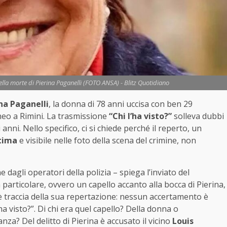
ella morte di Pierina Paganelli (FOTO ANSA) - Blitz Quotidiano
na Paganelli
, la donna di 78 anni uccisa con ben 29
aneo a Rimini. La trasmissione
“Chi l’ha visto?”
solleva dubbi
 anni. Nello specifico, ci si chiede perché il reperto, un
ttima
e visibile nelle foto della scena del crimine, non
 dagli operatori della polizia – spiega l’inviato del
rticolare, ovvero un capello accanto alla bocca di Pierina,
’è traccia della sua repertazione: nessun accertamento è
ha visto?”. Di chi era quel capello? Della donna o
nza? Del delitto di Pierina è accusato il vicino
Louis