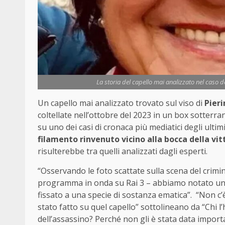
La storia del capello mai analizzato nel caso d
Un capello mai analizzato trovato sul viso di
Pieri
coltellate nell’ottobre del 2023 in un box sotterr
su uno dei casi di cronaca più mediatici degli ultimi
filamento rinvenuto vicino alla bocca della vi
risulterebbe tra quelli analizzati dagli esperti.
“Osservando le foto scattate sulla scena del crimine
programma in onda su Rai 3 – abbiamo notato un pa
fissato a una specie di sostanza ematica”. “Non c
stato fatto su quel capello” sottolineano da “Chi l’
dell’assassino? Perché non gli è stata data importa