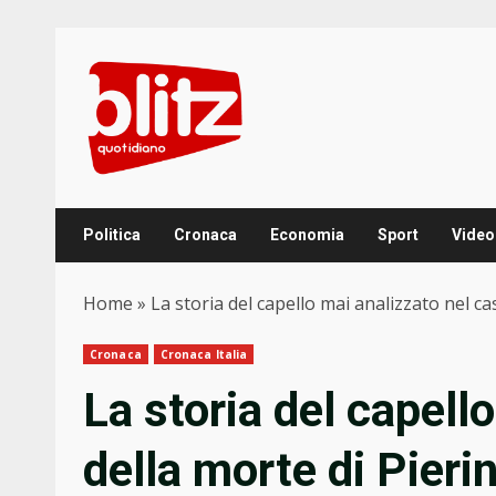
Skip
to
content
Politica
Cronaca
Economia
Sport
Video
Home
»
La storia del capello mai analizzato nel ca
Cronaca
Cronaca Italia
La storia del capell
della morte di Pieri