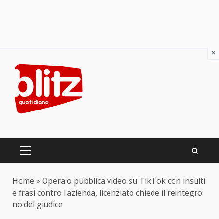
×
Skip
to
content
PRIMARY
MENU
Home
»
Operaio pubblica video su TikTok con insulti
e frasi contro l’azienda, licenziato chiede il reintegro:
no del giudice