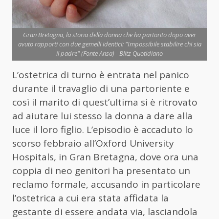
Gran Bretagna, la storia della donna che ha partorito dopo aver
avuto rapporti con due gemelli identici: "Impossibile stabilire chi sia
il padre" (Fonte Ansa) - Blitz Quotidiano
L’ostetrica di turno è entrata nel panico
durante il travaglio di una partoriente e
così il marito di quest’ultima si è ritrovato
ad aiutare lui stesso la donna a dare alla
luce il loro figlio. L’episodio è accaduto lo
scorso febbraio all’Oxford University
Hospitals, in Gran Bretagna, dove ora una
coppia di neo genitori ha presentato un
reclamo formale, accusando in particolare
l’ostetrica a cui era stata affidata la
gestante di essere andata via, lasciandola