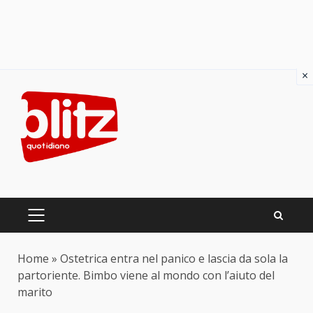
×
Skip
to
content
PRIMARY
MENU
Home
»
Ostetrica entra nel panico e lascia da sola la
partoriente. Bimbo viene al mondo con l’aiuto del
marito