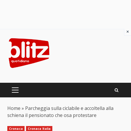
×
Skip
to
content
PRIMARY
MENU
Home
»
Parcheggia sulla ciclabile e accoltella alla
schiena il pensionato che osa protestare
Cronaca
Cronaca Italia