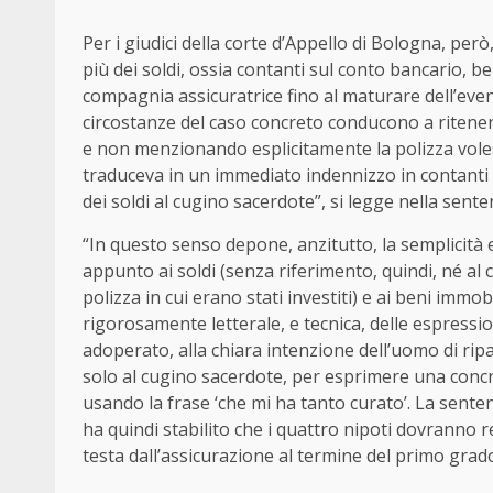
Per i giudici della corte d’Appello di Bologna, per
più dei soldi, ossia contanti sul conto bancario, b
compagnia assicuratrice fino al maturare dell’even
circostanze del caso concreto conducono a ritener
e non menzionando esplicitamente la polizza voless
traduceva in un immediato indennizzo in contanti 
dei soldi al cugino sacerdote”, si legge nella sente
“In questo senso depone, anzitutto, la semplicità e
appunto ai soldi (senza riferimento, quindi, né al c
polizza in cui erano stati investiti) e ai beni immo
rigorosamente letterale, e tecnica, delle espression
adoperato, alla chiara intenzione dell’uomo di riparti
solo al cugino sacerdote, per esprimere una concr
usando la frase ‘che mi ha tanto curato’. La sente
ha quindi stabilito che i quattro nipoti dovranno r
testa dall’assicurazione al termine del primo grado