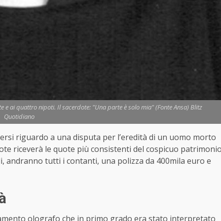
e e ai quattro nipoti. Il sacerdote: "Una parte è solo mia" (Fonte Ansa) Blitz
Quotidiano
ersi riguardo a una disputa per l’eredità di un uomo morto
dote riceverà le quote più consistenti del cospicuo patrimoni
di, andranno tutti i contanti, una polizza da 400mila euro e
tà
stamento olografo che in primo grado era stato interpretato