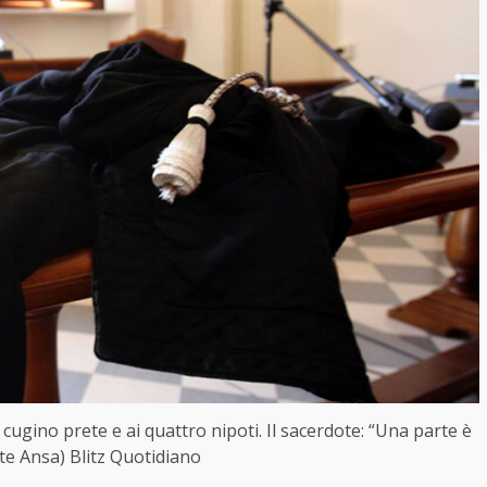
 cugino prete e ai quattro nipoti. Il sacerdote: “Una parte è
te Ansa) Blitz Quotidiano