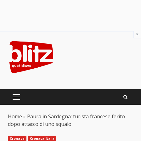
×
Skip
to
content
PRIMARY
MENU
Home
»
Paura in Sardegna: turista francese ferito
dopo attacco di uno squalo
Cronaca
Cronaca Italia