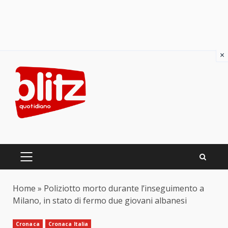
×
Skip
to
content
PRIMARY
MENU
Home
»
Poliziotto morto durante l’inseguimento a
Milano, in stato di fermo due giovani albanesi
Cronaca
Cronaca Italia