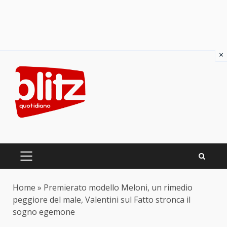
×
Skip
to
content
PRIMARY
MENU
Home
»
Premierato modello Meloni, un rimedio
peggiore del male, Valentini sul Fatto stronca il
sogno egemone