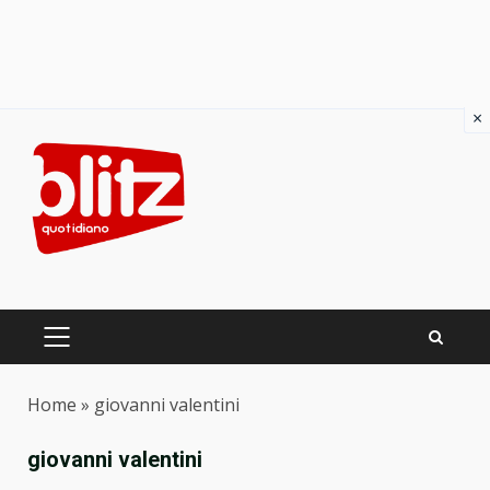
×
Skip
to
content
PRIMARY
MENU
Home
»
giovanni valentini
giovanni valentini