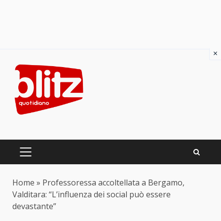
×
Skip
to
content
PRIMARY
MENU
Home
»
Professoressa accoltellata a Bergamo,
Valditara: “L’influenza dei social può essere
devastante”