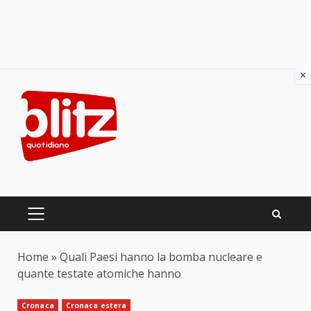
×
Skip
to
content
PRIMARY
MENU
Home
»
Quali Paesi hanno la bomba nucleare e
quante testate atomiche hanno
Cronaca
Cronaca estera