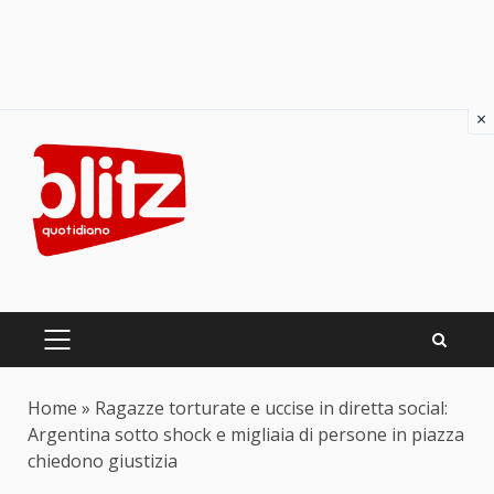
×
Skip
to
content
PRIMARY
MENU
Home
»
Ragazze torturate e uccise in diretta social:
Argentina sotto shock e migliaia di persone in piazza
chiedono giustizia